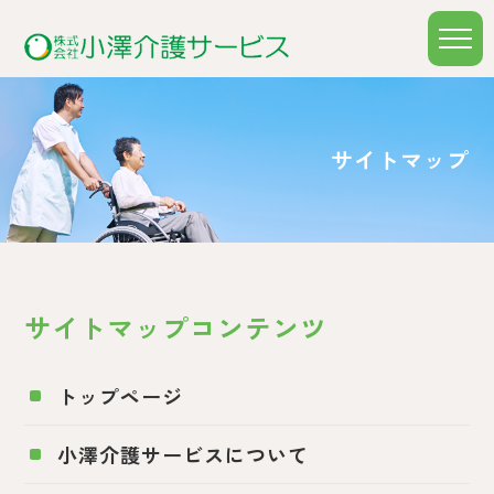
t
o
g
g
l
e
n
サイトマップ
a
v
i
g
a
t
i
o
n
サイトマップコンテンツ
トップページ
小澤介護サービスについて