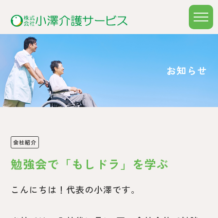
t
o
g
g
l
e
n
お知らせ
a
v
i
g
a
t
i
o
n
会社紹介
勉強会で「もしドラ」を学ぶ
こんにちは！代表の小澤です。